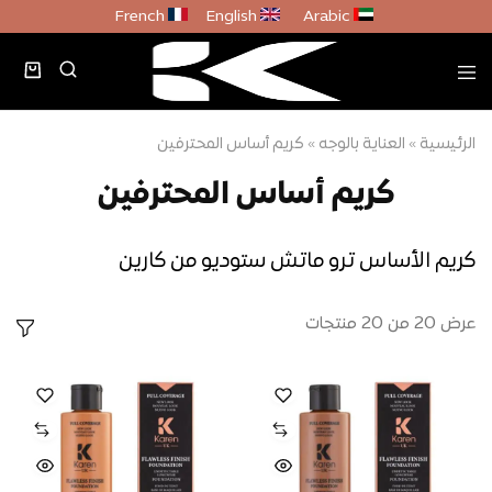
French
English
Arabic
الرئيسية
»
العناية بالوجه
»
كريم أساس المحترفين
كريم أساس المحترفين
كريم الأساس ترو ماتش ستوديو من كارين
عرض
20
من
20
منتجات