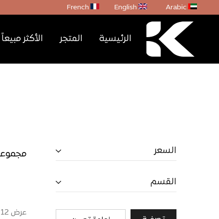
French
English
Arabic
الرئيسية
المتجر
الأكثر مبيعاً
By
Karen
السعر
مجموعة 
القسم
عرض
12