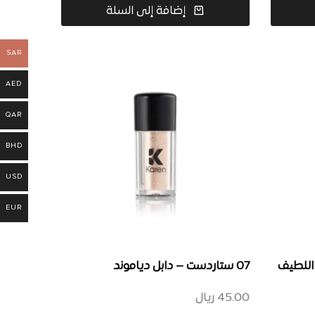
إضافة إلى السلة
SAR
AED
QAR
BHD
USD
EUR
07 ستاردست – دابل دياموند
45.00
ريال