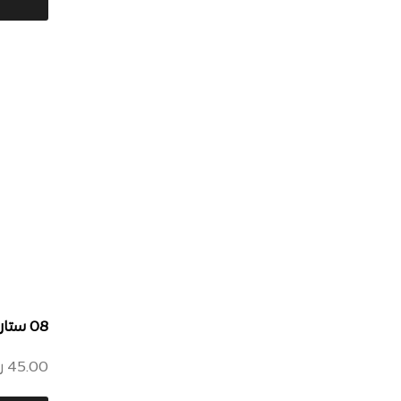
08 ستاردست – استخدم الحقيقة
45.00
ر