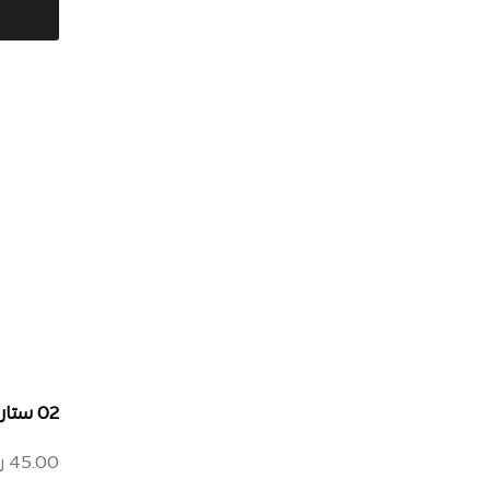
02 ستاردست – جولد دازل
45.00
ر