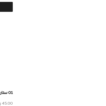
01 ستاردست – قنبلة الماس
45.00
ر