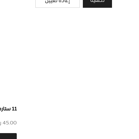
تصفية
إعادة تعيين
11 ستاردست – روز جولد
45.00
ر