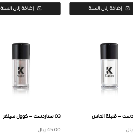
إضافة إلى السلة
إضافة إلى السلة
03 ستاردست – كوول سيلفر
يال
45.00
ريال