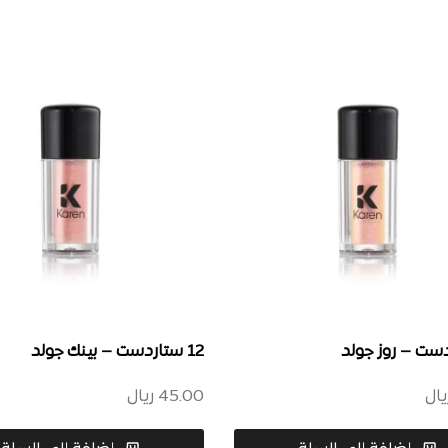
12 ستاردست – بينك جولد
يال
45.00
ريال