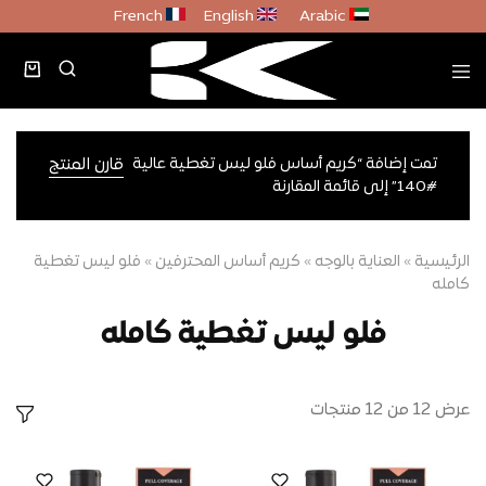
French
English
Arabic
تمت إضافة “كريم أساس فلو ليس تغطية عالية
قارن المنتج
#140” إلى قائمة المقارنة
الرئيسية
»
العناية بالوجه
»
كريم أساس المحترفين
»
فلو ليس تغطية
كامله
فلو ليس تغطية كامله
عرض
12
من
12
منتجات