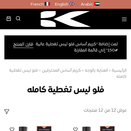
French
English
Arabic
تمت إضافة “كريم أساس فلو ليس تغطية عالية
قارن المنتج
#150” إلى قائمة المقارنة
الرئيسية
»
العناية بالوجه
»
كريم أساس المحترفين
»
فلو ليس تغطية
كامله
فلو ليس تغطية كامله
عرض
12
من
12
منتجات