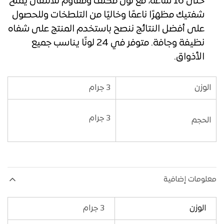
حتى 16 ساعة، مع لون مكثف ومقاوم للانتقال يمنح
شفتيك مظهرًا ناعمًا وخاليًا من التلطخات
وللحصول
على أفضل النتائج ننصح باستخدم المنتج على شفاه
نظيفة وجافة. متوفر في 24 لونًا يناسب جميع
الأذواق.
الوزن
3 جرام
3 جرام
الحجم
معلومات إضافية
الوزن
3 جرام