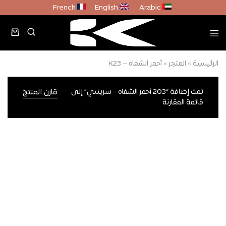
French
English
Arabic
الرئيسية
»
المتجر
»
أحمر الشفاه – K23
تمت إضافة “203 أحمر الشفاه - سرينتي” إلى
قارن المنتج
قائمة المقارنة