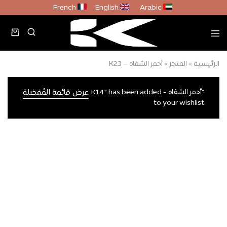
French
English
Arabic
الرئيسية
»
المتجر
»
أحمر الشفاه – K23
“أحمر الشفاه - K14” has been added
عرض قائمة المُفضلة
to your wishlist