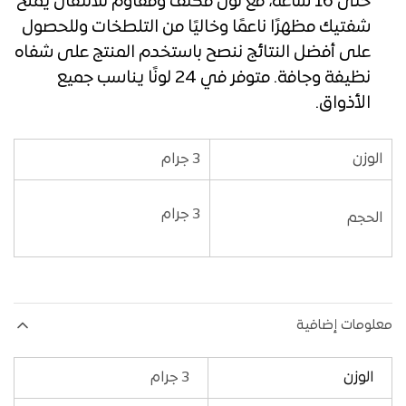
حتى 16 ساعة، مع لون مكثف ومقاوم للانتقال يمنح
شفتيك مظهرًا ناعمًا وخاليًا من التلطخات
وللحصول
على أفضل النتائج ننصح باستخدم المنتج على شفاه
نظيفة وجافة. متوفر في 24 لونًا يناسب جميع
الأذواق.
الوزن
3 جرام
3 جرام
الحجم
معلومات إضافية
الوزن
3 جرام